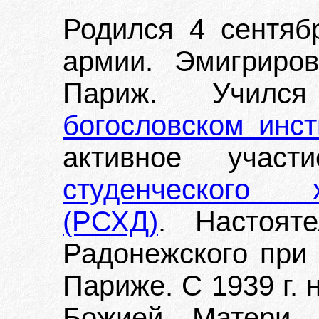
Родился 4 сентяб
армии. Эмигриро
Париж. Учи
богословском инс
активное уча
студенческого 
(РСХД)
. Настоят
Радонежского при
Париже. С 1939 г.
Божией Матери 