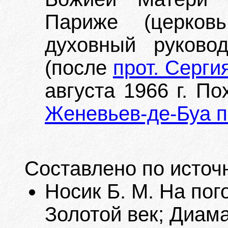
Париже (церко
духовный руково
(после
прот. Серги
августа 1966 г. П
Женевьев-де-Буа 
Составлено по источ
Носик Б. М. На пого
Золотой век; Диама