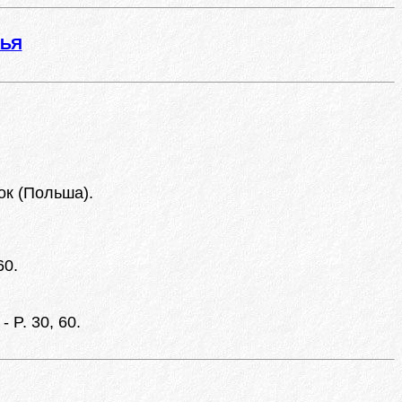
ЖЬЯ
ок (Польша).
60.
- P. 30, 60.