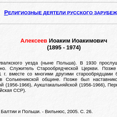
Р
ЕЛИГИОЗНЫЕ ДЕЯТЕЛИ РУССКОГО ЗАРУБЕ
Алексеев
Иоаким Иоакимович
(1895 - 1974)
валкского уезда (ныне Польша). В 1930 прослу
ьно. Служитель Старообрядческой Церкви. Поз
1 г. вместе со многими другими старообрядцами
в Солькеникской общине. Позже был наставник
й (1956-1966), Аукштакальняйской (1956-1966), Пер
ийская ССР).
Балтии и Польши. - Вильнюс, 2005. С. 26.