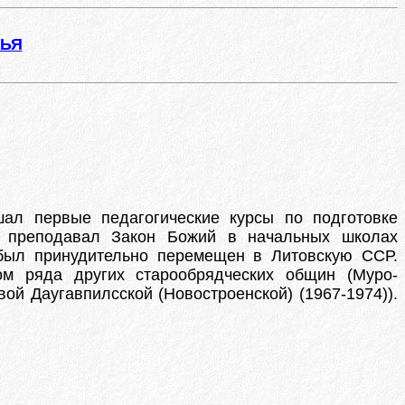
ЖЬЯ
шал первые педагогические курсы по подготовке
же преподавал Закон Божий в начальных школах
 был принудительно перемещен в Литовскую ССР.
ом ряда других старообрядческих общин (Муро-
вой Даугавпилсской (Новостроенской) (1967-1974)).