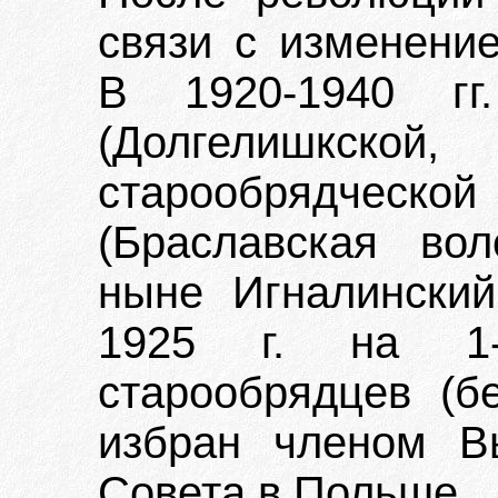
связи с изменение
В 1920-1940 гг.
(Долгелишкск
старообрядческ
(Браславская вол
ныне Игналинский
1925 г. на 1-
старообрядцев (б
избран членом В
Совета в Польше.