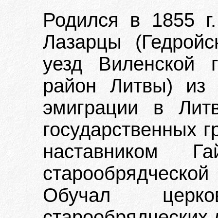
Родился в 1855 г.
Лазарцы (Гедройс
уезд Виленской 
район Литвы) из
эмиграции в Лит
государственных гр
наставником Гай
старообрядческо
Обучал церков
старообрядческих 