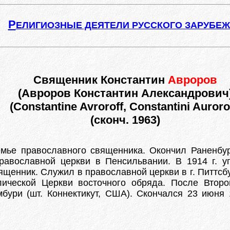
Р
ЕЛИГИОЗНЫЕ ДЕЯТЕЛИ РУССКОГО ЗАРУБЕ
Священник Константин
Авроров
(Авроров Константин Александрович
(Constantine Avroroff, Constantini Auroro
(сконч. 1963)
мье православного священника. Окончил Раненбур
равославной церкви в Пенсильвании. В 1914 г. у
ященник. Служил в православной церкви в г. Питтсб
лической Церкви восточного обряда. После Втор
мбури (шт. Коннектикут, США). Скончался 23 июня 