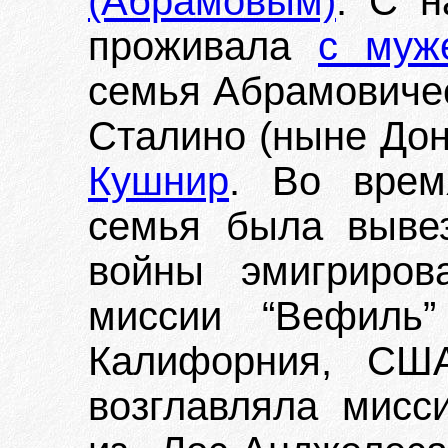
(Абрамовым)
. С н
проживала
с муж
семья Абрамовичес
Сталино (ныне Дон
Кушнир
. Во врем
семья была выве
войны эмигриро
миссии “Вефиль”
Калифорния, СШ
возглавляла мисс