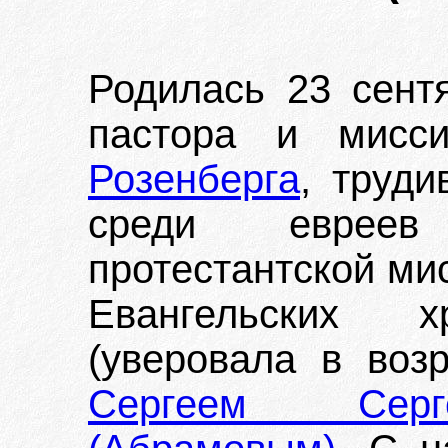
Родилась 23 сент
пастора и мисс
Розенберга
, труди
среди евреев
протестантской ми
Евангельских хр
(уверовала в воз
Сергеем Серг