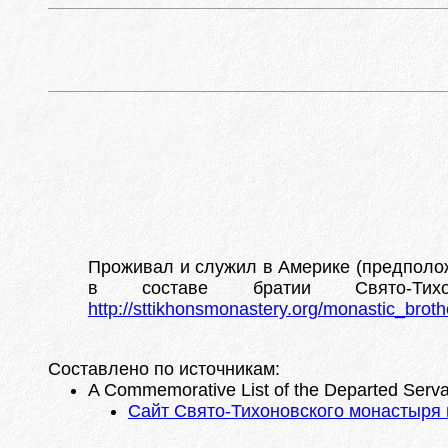
Проживал и служил в Америке (предполо
в составе братии Свято-Тих
http://sttikhonsmonastery.org/monastic_brot
Составлено по источникам:
A Commemorative List of the Departed Servan
Сайт Свято-Тихоновского монастыря в