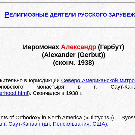
Р
ЕЛИГИОЗНЫЕ ДЕЯТЕЛИ РУССКОГО ЗАРУБЕ
Иеромонах
Александр
(Гербут)
(Alexander (Gerbut))
(сконч. 1938)
жительно в юрисдикции
Северо-Американской митро
оновского монастыря в г. Саут-Ка
herhood.html
). Скончался в 1938 г.
ts of Orthodoxy in North America («Diptychs»). – Syos
 г. Саут-Канаан (шт. Пенсильвания, США)
.