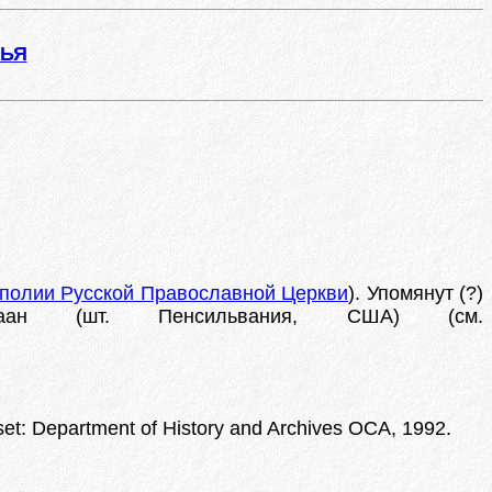
ЖЬЯ
полии Русской Православной Церкви
). Упомянут (?)
наан (шт. Пенсильвания, США) (см.
set: Department of History and Archives OCA, 1992.