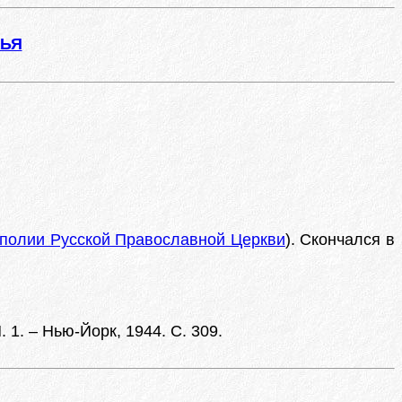
ЖЬЯ
полии Русской Православной Церкви
). Скончался в
1. – Нью-Йорк, 1944. С. 309.