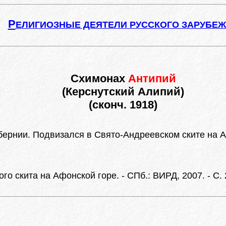
Р
ЕЛИГИОЗНЫЕ ДЕЯТЕЛИ РУССКОГО ЗАРУБЕ
Схимонах
Антипий
(Керснутский Алипий)
(сконч. 1918)
бернии. Подвизался в Свято-Андреевском ските на Аф
о скита на Афонской горе. - СПб.: ВИРД, 2007. - С. 