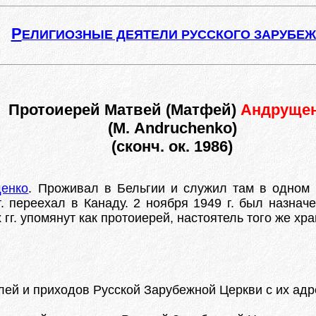
Р
ЕЛИГИОЗНЫЕ ДЕЯТЕЛИ РУССКОГО ЗАРУБЕ
Протоиерей Матвей (Матфей)
Андруще
(М. Andruchenko)
(сконч. ок. 1986)
щенко
. Проживал в Бельгии и служил там в одном
. переехал в Канаду. 2 ноября 1949 г. был назнач
х гг. упомянут как протоиерей, настоятель того же хр
й и приходов Русской Зарубежной Церкви с их адреса