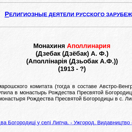
Р
ЕЛИГИОЗНЫЕ ДЕЯТЕЛИ РУССКОГО ЗАРУБЕ
Монахиня
Аполлинария
(Дзебак (Дзёбак) А. Ф.)
(Аполлінарія (Дзьобак А.Ф.))
(1913 - ?)
марошского комитата (тогда в составе Австро-Венг
ступила в монастырь Рождества Пресвятой Богородицы
а монастыря Рождества Пресвятой Богородицы в с. Л
а Богородиці у селі Липча. - Ужгород. Видавництво