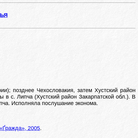
ЖЬЯ
рии); позднее Чехословакия, затем Хустский район
 в с. Липча (Хустский район Закарпатской обл.). В
ипча. Исполняла послушание эконома.
 «Ґражда», 2005
.