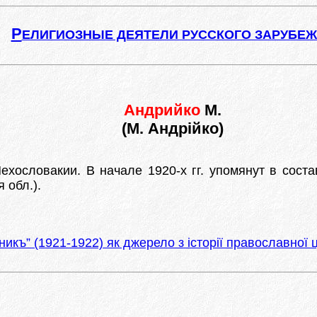
Р
ЕЛИГИОЗНЫЕ ДЕЯТЕЛИ РУССКОГО ЗАРУБЕ
Андрийко
М.
(М. Андрійко)
ехословакии. В начале 1920-х гг. упомянут в соста
 обл.).
къ” (1921-1922) як джерело з історії православної ц