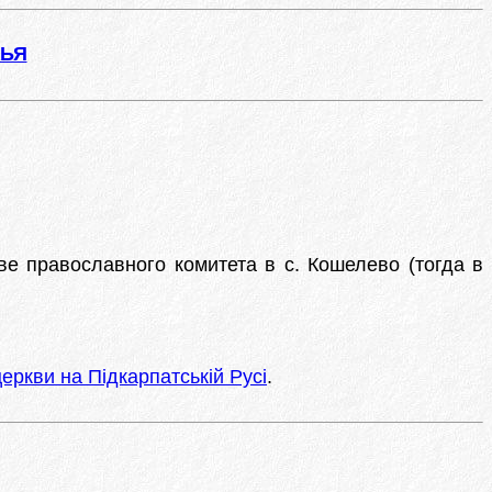
ЖЬЯ
ве православного комитета в с. Кошелево (тогда в
еркви на Підкарпатській Русі
.