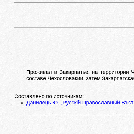
Проживал в Закарпатье, на территории Ч
составе Чехословакии, затем Закарпатская
Составлено по источникам:
Данилець Ю. „Русскій Православный Въстни