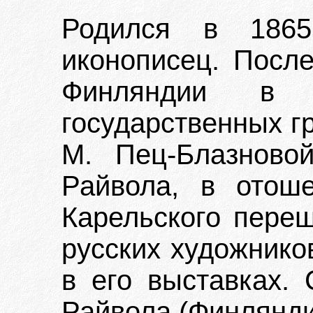
Родился в 1865
иконописец. Посл
Финляндии в 
государственных гр
М. Пец-Блазново
Райвола, в отош
Карельского пере
русских художнико
в его выставках. 
Райвола (Финлянди