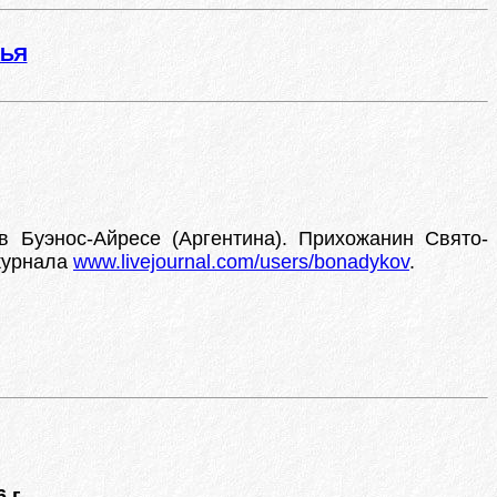
ЖЬЯ
в Буэнос-Айресе (Аргентина). Прихожанин Свято-
журнала
www.livejournal.com/users/bonadykov
.
 г.