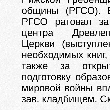
общины (РГСО). В
РГСО ратовал за
центра Древлеп
Церкви (выступле
необходимых книг,
также за откр
подготовку образо
мировой войны впл
зав. кладбищем. Ск