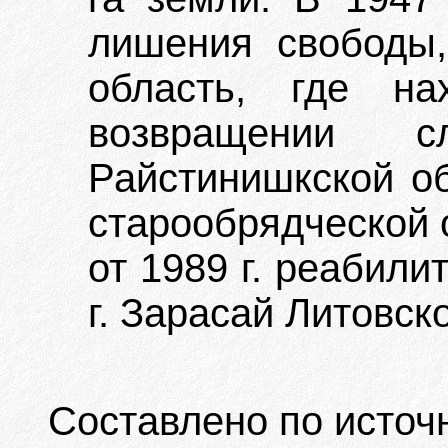
лишения свободы,
область, где н
возвращении с
Райстинишкской об
старообрядческой 
от 1989 г. реабили
г. Зарасай Литовск
Составлено по источ