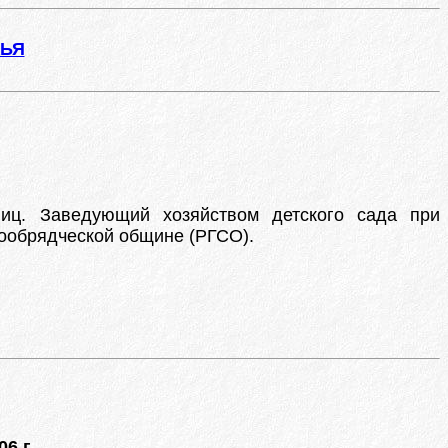
ЖЬЯ
иц. Заведующий хозяйством детского сада при
ообрядческой общине (РГСО).
6 г.