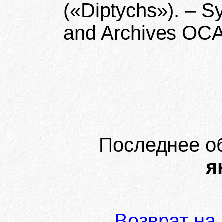
(«Diptychs»). – S
and Archives OCA
Последнее о
я
Возврат на