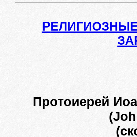
Р
ЕЛИГИОЗНЫЕ
ЗА
Протоиерей Ио
(Joh
(ск