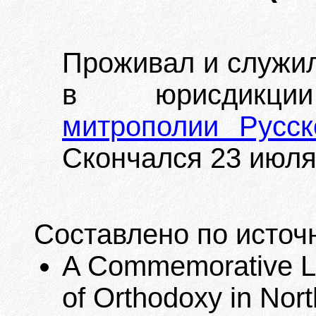
Проживал и служи
в юрисдик
митрополии Русс
Скончался 23 июля 
Составлено по источ
A Commemorative Lis
of Orthodoxy in Nort