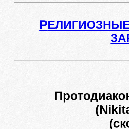
Р
ЕЛИГИОЗНЫЕ
ЗА
Протодиако
(Niki
(ск