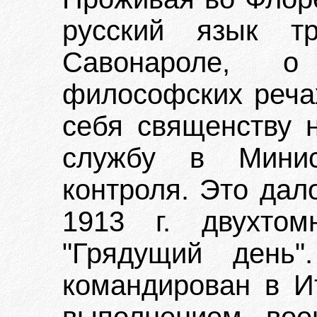
русский язык т
Савонароле, о
философских речах
себя священству н
службу в Минист
контроля. Это дал
1913 г. двухто
"Грядущий день
командирован в И