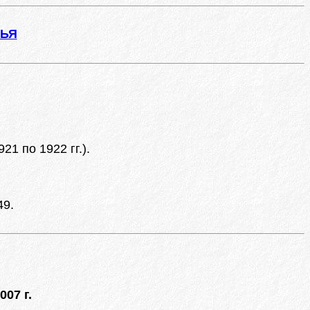
ЖЬЯ
1 по 1922 гг.).
49.
007 г.