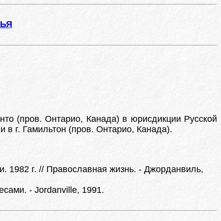
ЖЬЯ
онто (пров. Онтарио, Канада) в юрисдикции Русской
 в г. Гамильтон (пров. Онтарио, Канада).
 1982 г. // Православная жизнь. - Джорданвиль,
ми. - Jordanville, 1991.