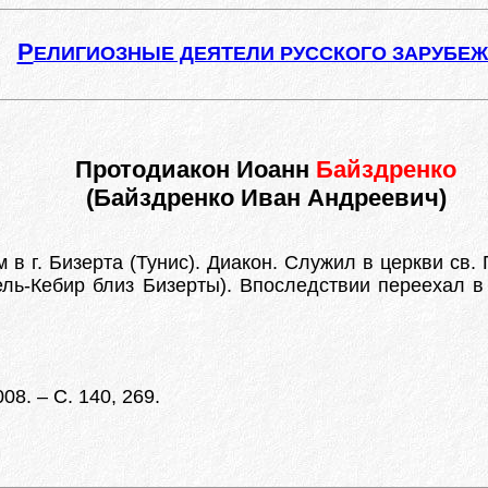
Р
ЕЛИГИОЗНЫЕ ДЕЯТЕЛИ РУССКОГО ЗАРУБЕ
Протодиакон Иоанн
Байздренко
(Байздренко Иван Андреевич)
м в г. Бизерта (Тунис). Диакон. Служил в церкви св
ель-Кебир близ Бизерты). Впоследствии переехал 
08. – С. 140, 269.