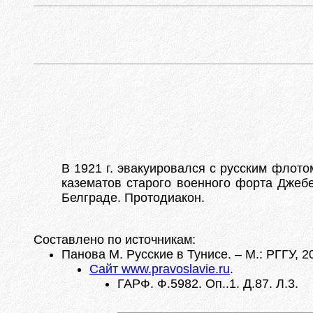
В 1921 г. эвакуировался с русским флото
казематов старого военного форта Джеб
Белграде. Протодиакон.
Составлено по источникам:
Панова М. Русские в Тунисе. – М.: РГГУ, 20
Сайт www.pravoslavie.ru
.
ГАРФ. Ф.5982. Оп..1. Д.87. Л.3.