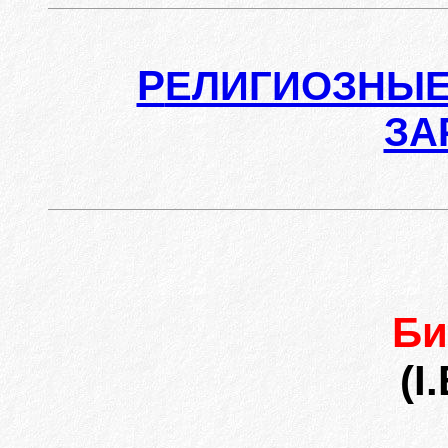
Р
ЕЛИГИОЗНЫЕ
ЗА
Би
(І