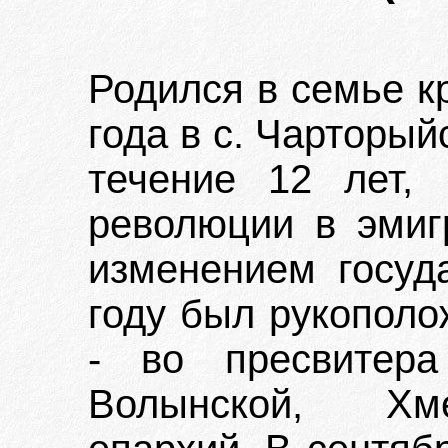
Родился в семье к
года в с. Чарторый
течение 12 лет,
революции в эмиг
изменением госуд
году был рукополо
- во пресвитер
Волынской, Хме