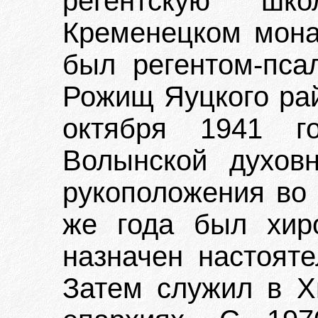
регентскую шк
Кременецком мона
был регентом-пса
Рожищ Яуцкого рай
октября 1941 г
Волынской духов
рукоположения во 
же года был хир
назначен настояте
Затем служил в Х