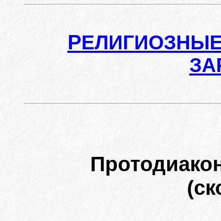
Р
ЕЛИГИОЗНЫЕ
ЗА
Протодиако
(ск