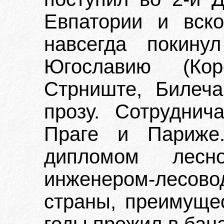
Евпатории и вск
навсегда покину
Югославию (Кор
Стрниште, Билеча
прозу. Сотруднич
Праге и Париже.
дипломом лесн
инженером-лесов
страны, преимуще