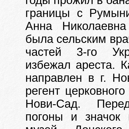
годы прожил в бан
границы с Румыни
Анна Николаевна
была сельским вра
частей 3-го Ук
избежал ареста. К
направлен в г. Но
регент церковного
Нови-Сад. Пере
погоны и значок