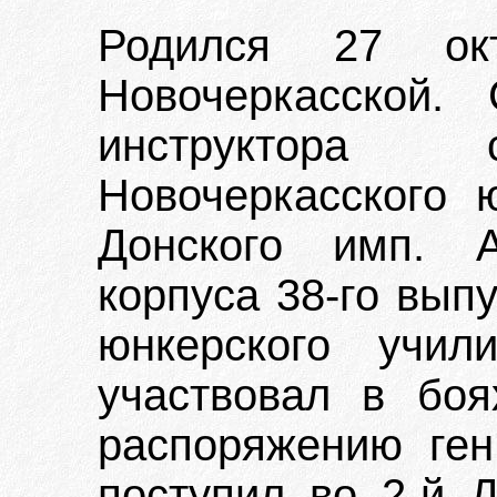
Родился 27 ок
Новочеркасской.
инструктора с
Новочеркасского 
Донского имп. А
корпуса 38-го вып
юнкерского учил
участвовал в бо
распоряжению ген
поступил во 2-й Д