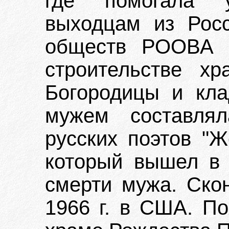
где помогала ус
выходцам из Росс
обществ РООВА в
строительстве х
Богородицы и кл
мужем составлял
русских поэтов "Ж
который вышел в 
смерти мужа. Ско
1966 г. в США. П