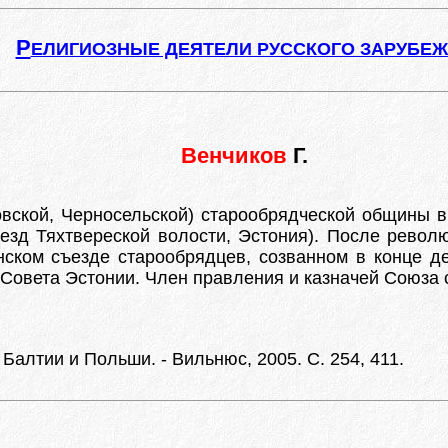
Р
ЕЛИГИОЗНЫЕ ДЕЯТЕЛИ РУССКОГО ЗАРУБЕ
Венчиков
Г.
ской, Черносельской) старообрядческой общины в пос
езд Тяхтвереской волости, Эстония). После револ
онском съезде старообрядцев, созванном в конце де
Совета Эстонии. Член правления и казначей Союза 
Балтии и Польши. - Вильнюс, 2005. С. 254, 411.