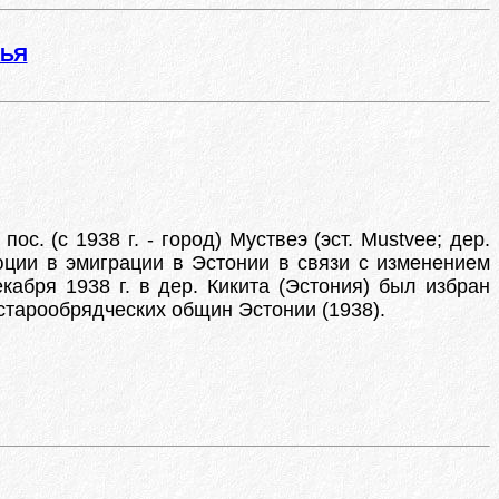
ЖЬЯ
. (с 1938 г. - город) Муствеэ (эст. Mustvee; дер.
юции в эмиграции в Эстонии в связи с изменением
кабря 1938 г. в дер. Кикита (Эстония) был избран
старообрядческих общин Эстонии (1938).