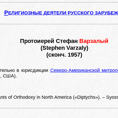
Р
ЕЛИГИОЗНЫЕ ДЕЯТЕЛИ РУССКОГО ЗАРУБЕ
Протоиерей Стефан
Варзалый
(Stephen Varzaly)
(сконч. 1957)
тельно в юрисдикции
Северо-Американской митроп
я, США).
ts of Orthodoxy in North America («Diptychs»). – Syos