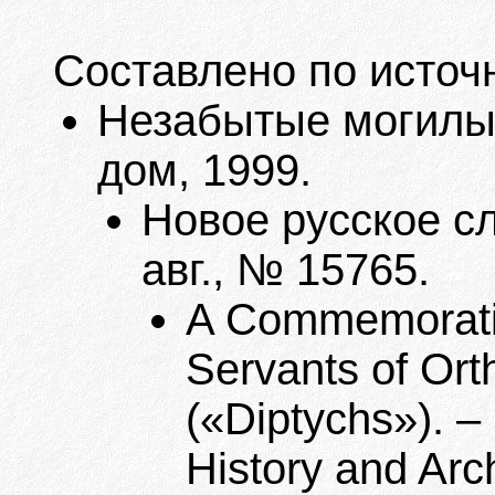
Составлено по источ
Незабытые могилы. 
дом, 1999.
Новое русское сл
авг., № 15765.
A Commemorativ
Servants of Ort
(«Diptychs»). –
History and Ar