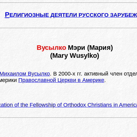
Р
ЕЛИГИОЗНЫЕ ДЕЯТЕЛИ РУССКОГО ЗАРУБЕ
Вусылко
Мэри (Мария)
(Mary Wusylko)
 Михаилом Вусылко
. В 2000-х гг. активный член отде
Америки
Православной Церкви в Америке
.
cation of the Fellowship of Orthodox Christians in Americ