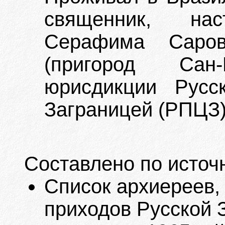
священник, на
Серафима Саров
(пригород Сан
юрисдикции Русс
Заграницей (РПЦЗ)
Составлено по источ
Список архиереев,
приходов Русской 