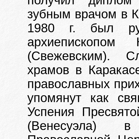
получил диплом 
зубным врачом в К
1980 г. был ру
архиепископом 
(Свежевским). С
храмов в Каракас
православных прих
упомянут как свя
Успения Пресвято
(Венесуэла) в