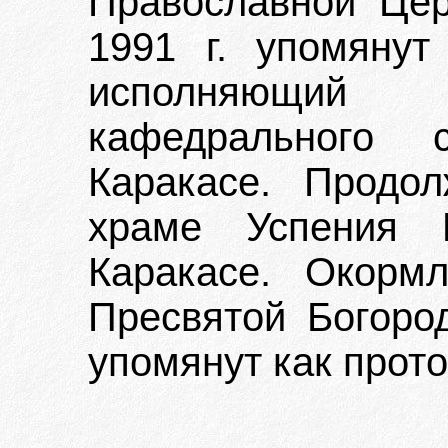
Православной Цер
1991 г. упомянут
исполняющий д
кафедрального
Каракасе. Продол
храме Успения 
Каракасе. Окорм
Пресвятой Богород
упомянут как прот