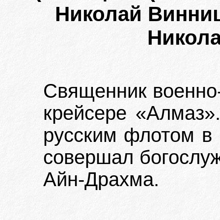
Николай Винниц
Никола
Священник военно-
крейсере «Алмаз».
русским флотом в г
совершал богослуж
Айн-Драхма.