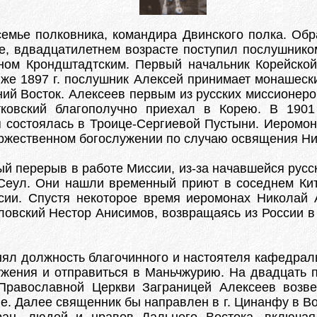
семье полковника, командира Двинского полка. Обр
е, вдвадцатилетнем возрасте поступил послушнико
анном Крондштадтским. Первый начальник Корейск
 же 1897 г. послушник Алексей принимает монашеск
ий Восток. Алексеев первым из русских миссионеров
ковский благополучно приехал в Корею. В 1901 
 состоялась в Троице-Сергиевой Пустыни. Иеромона
оржественном богослужении по случаю освящения Ни
ый перерыв в работе Миссии, из-за начавшейся русс
 Сеул. Они нашли временный приют в соседнем Ки
сии. Спустя некоторое время иеромонах Николай 
ловский Нестор Анисимов, возвращаясь из России в 
ял должность благочинного и настоятеля кафедральн
жения и отправиться в Маньчжурию. На двадцать п
Православной Церкви Заграницей Алексеев возв
е. Далее священник бы направлен в г. Цинанфу в В