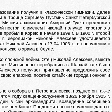
азование получил в классической гимназии, далее
м в Троице-Сергиеву Пустынь Санкт-Петербургской
ой Миссии архимандрит Амвросий Гудко предложил
ий постриг с именем Николай, получает хиротоию в
 прибыл в Корею в начале 1899 г. В 1900 г. второй
г. иеродиакон Николай Алексеев удостаивается
х Николай Алексеев 17.04.1903 г., в сослужении с
кольского храма в Сеуле.
ко-японской войны. Отец Николай Алексеев, вместе
тае. Миссионеры перебрались в Шанхай, где было
Алексеев получает приглашение продолжить свое
свою епархию, посетив китайские города Гонконг и
ого собора в г. Петропавловске, позднее он также
ятом году священнослужения 13/26 ноября 1925 г.
еден в сан архимандрита, возведение совершено
осточном Китае. Продолжительное служение дало о.