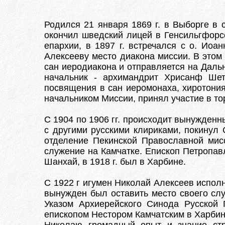
Родился 21 января 1869 г. в Выборге в 
окончил шведский лицей в Генсильгфорс
епархии, в 1897 г. встречался с о. Ио
Алексееву место диакона миссии. В этом
сан иеродиакона и отправляется на Дальн
начальник - архимандрит Хрисанф Шет
посвящения в сан иеромонаха, хиротония
начальником Миссии, принял участие в т
С 1904 по 1906 гг. происходит вынужденн
с другими русскими клириками, покинул
отделение Пекинской Православной мис
служение на Камчатке. Епископ Петропав
Шанхай, в 1918 г. был в Харбине.
С 1922 г игумен Николай Алексеев исполн
вынужден был оставить место своего слу
Указом Архиерейского Синода Русской 
епископом Нестором Камчатским в Харбин