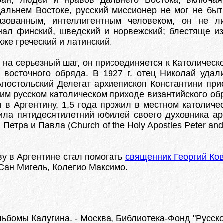
ан, людей и нравов Дальнего Востока, включа
Дальнем Востоке, русский миссионер не мог не бы
азованным, интеллигентным человеком, он не 
ал финский, шведский и норвежский; блестяще изу
кже греческий и латинский.
на серьезный шаг, он присоединяется к Католическ
к восточного обряда. В 1927 г. отец Николай уда
постольский Делегат архиепископ Константини прис
им русском католическом приходе византийского обр
в Аргентину, 1,5 года прожил в местном католиче
ила пятидесятилетний юбилей своего духовника ар
тра и Павла (Church of the Holy Apostles Peter and 
ву в Аргентине стал помогать
священник Георгий Ко
Сан Мигель, Колегио Максимо.
Альбомы Калугина. - Москва, Библиотека-Фонд "Русское