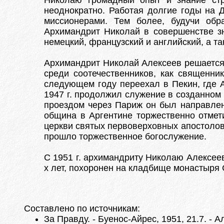
Николаю громадный опыт и знание стр
неоднократно. Работая долгие годы на 
миссионерами. Тем более, будучи обр
Архимандрит Николай в совершенстве зн
немецкий, французский и английский, а та
Архимандрит Николай Алексеев решается 
среди соотечественников, как священни
следующем году переехал в Пекин, где А
1947 г. продолжил служение в созданном 
проездом через Париж он был направлен 
община в Аргентине торжественно отмет
церкви святых первоверховных апостолов Пе
прошло торжественное богослужение.
С 1951 г. архимандриту Николаю Алексее
х лет, похоронен на кладбище монастыря 
Составлено по источникам:
За Правду. - Буенос-Айрес, 1951, 21.7. - 