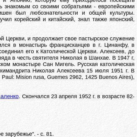
я и Японию, которую ему приходилось посещать
ть знакомым со своими собратьями - европейскими
лишен был любознательности и общей культуры.
чил корейский и китайский, знал также японский,
ой Церкви, и продолжает свое пастырское служение
лился в монастырь францисканцев в г. Цинанфу, в
оединил его к Католической Церкви. Алексеев, до
яда в честь святителя Николая в Шанхае. В 1947 г,
ском монастыре Сан Мигель. Русская католическая
химандрита Николая Алексеева 15 июля 1951 г. В
Paul: Mision rusa, Guemes 2962, 1425 Buenos Aires),
валенко
. Скончался 23 апреля 1952 г. в возрасте 82-
 зарубежье". - с. 81.