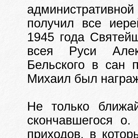
административно
получил все иере
1945 года Святей
всея Руси Алек
Бельского в сан п
Михаил был награж
Не только ближа
скончавшегося о.
приходов, в котор