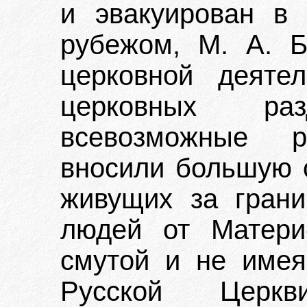
и эвакуирован в
рубежом, М. А. Б
церковной деяте
церковных ра
всевозможные ра
вносили большую с
живущих за грани
людей от Матери
смутой и не име
Русской Церк