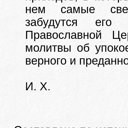
нем самые све
забудутся его 
Православной Це
молитвы об упоко
верного и преданно
И. X.