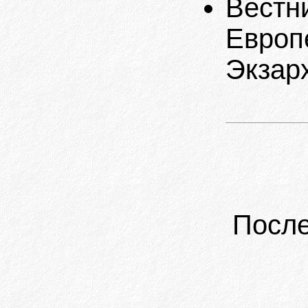
Вестн
Европ
Экзарх
После