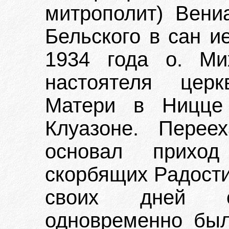
митрополит) Вени
Бельского в сан и
1934 года о. Ми
настоятеля цер
Матери в Ницце
Клуазоне. Перее
основал прихо
скорбящих Радости
своих дней о
одновременно был