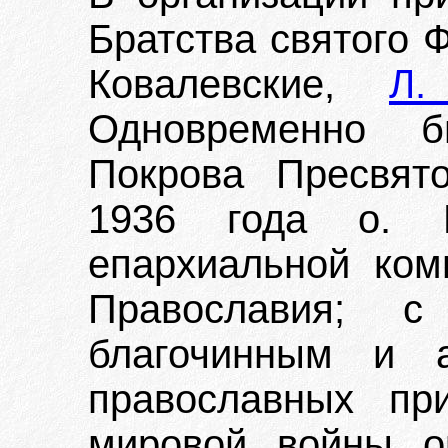
Братства святого Ф
Ковалевские,
Л.
Одновременно б
Покрова Пресвят
1936 года о. 
епархиальной ком
Православия; 
благочинным и а
православных пр
мировой войны о