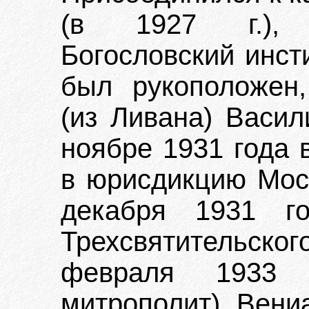
(в 1927 г.), 
Богословский инст
был рукоположен
(из Ливана) Васил
ноябре 1931 года 
в юрисдикцию Моск
декабря 1931 г
Трехсвятительско
февраля 1933 
митрополит) Вени