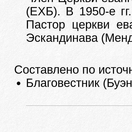
(ЕХБ). В 1950-е гг
Пастор церкви ева
Эскандинава (Мендо
Составлено по источ
Благовестник (Буэно