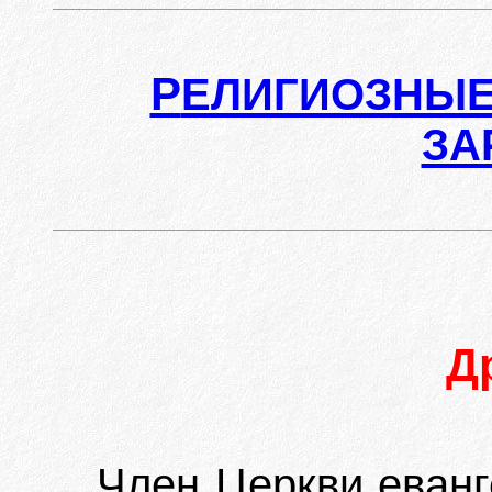
Р
ЕЛИГИОЗНЫЕ
ЗА
Д
Член Церкви еванг