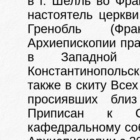
в г. Шелль во Фра
настоятель церкви
Гренобль (Фр
Архиепископии пра
в Западной 
Константинопольс
также в скиту Все
просиявших близ
Приписан к Свя
кафедральному соб