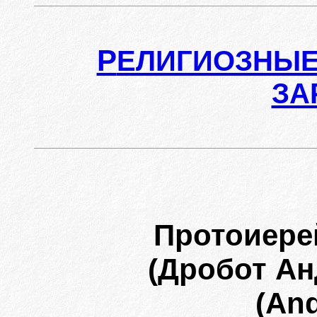
Р
ЕЛИГИОЗНЫЕ
ЗА
Протоиере
(Дробот Ан
(And