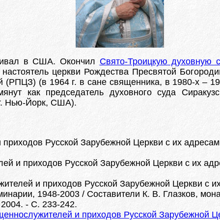
живал в США. Окончил
Свято-Троицкую духовную с
как настоятель церкви Рождества Пресвятой Богород
РПЦЗ) (в 1964 г. в сане священника, в 1980-х – 199
помянут как председатель духовного суда Сираку
т. Нью-Йорк, США).
приходов Русской Зарубежной Церкви с их адресами. 
й и приходов Русской Зарубежной Церкви с их адрес
телей и приходов Русской Зарубежной Церкви с их ад
инарии, 1948-2003 / Составители К. В. Глазков, мон
2004. - С. 233-242.
щеннослужителей и приходов Русской Зарубежной Цер