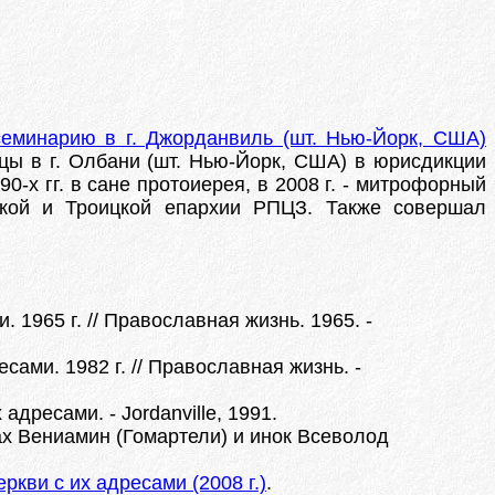
еминарию в г. Джорданвиль (шт. Нью-Йорк, США)
ицы в г. Олбани (шт. Нью-Йорк, США) в юрисдикции
0-х гг. в сане протоиерея, в 2008 г. - митрофорный
зской и Троицкой епархии РПЦЗ. Также совершал
1965 г. // Православная жизнь. 1965. -
ами. 1982 г. // Православная жизнь. -
ресами. - Jordanville, 1991.
ах Вениамин (Гомартели) и инок Всеволод
кви с их адресами (2008 г.)
.