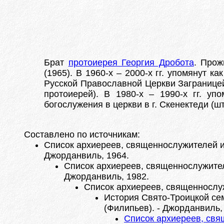
Брат
протоиерея Георгия Дроботa
. Про
(1965). В 1960-х – 2000-х гг. упомянут 
Русской Православной Церкви Заграницей (
протоиерей). В 1980-х – 1990-х гг. у
богослужения в церкви в г. Скенектеди (ш
Составлено по источникам:
Список архиереев, священнослужителей и 
Джорданвиль, 1964.
Список архиереев, священнослужителе
Джорданвиль, 1982.
Список архиереев, священнослужи
История Свято-Троицкой сем
(Филипьев). - Джорданвиль, 
Спиcок архиереев, свя