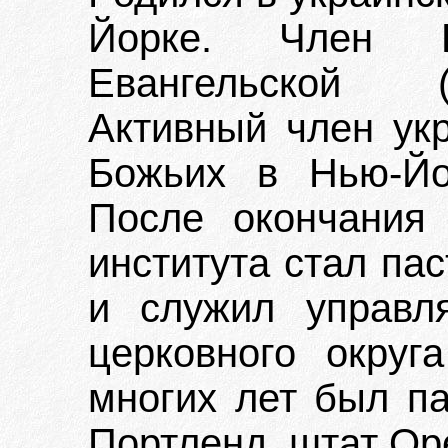
Йорке. Член Ц
Евангельской (
Активный член ук
Божьих в Нью-Йо
После окончания 
института стал па
и служил управл
церковного округ
многих лет был па
Портленд, штат Ор