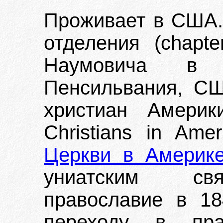
Проживает в США. 
отделения (chapt
Наумовича в 
Пенсильвания, СШ
христиан Америки
Christians in Am
Церкви в Америк
униатским свя
православие в 184
переходу в пра