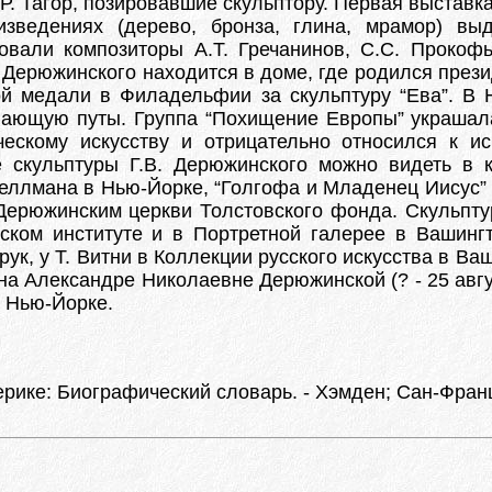
 Р. Тагор, позировавшие скульптору. Первая выстав
изведениях (дерево, бронза, глина, мрамор) в
овали композиторы А.Т. Гречанинов, С.С. Прокофь
В. Дерюжинского находится в доме, где родился пре
ой медали в Филадельфии за скульптуру “Ева”. В 
вающую путы. Группа “Похищение Европы” украшал
ческому искусству и отрицательно относился к 
 скульптуры Г.В. Дерюжинского можно видеть в к
еллмана в Нью-Йорке, “Голгофа и Младенец Иисус” (
 Дерюжинским церкви Толстовского фонда. Скульпту
ском институте и в Портретной галерее в Вашингт
рук, у Т. Витни в Коллекции русского искусства в Ва
на Александре Николаевне Дерюжинской (? - 25 авгу
в Нью-Йорке.
ике: Биографический словарь. - Хэмден; Сан-Францис