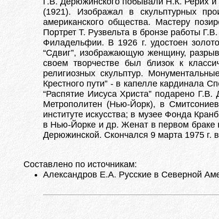
Г.В. Дерюжинского побывали Н.К. Рерих и
(1921). Изображал в скульптурных про
американского общества. Мастеру позир
Портрет Т. Рузвельта в бронзе работы Г.
Филадельфии. В 1926 г. удостоен золот
“Сдвиг”, изображающую женщину, разры
своем творчестве был близок к класси
религиозных скульптур. Монументальные
Крестного пути” - в капелле кардинала Сп
“Распятие Иисуса Христа” подарено Г.В.
Метрополитен (Нью-Йорк), в Смитсониев
институте искусства; в музее Фонда Кранб
в Нью-Йорке и др. Женат в первом браке 
Дерюжинской. Скончался 9 марта 1975 г. 
Составлено по источникам:
Александров Е.А. Русские в Северной Амер