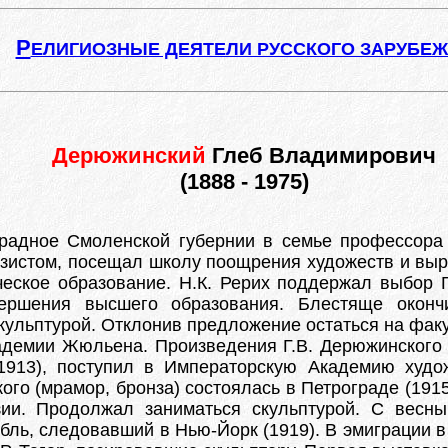
Р
ЕЛИГИОЗНЫЕ ДЕЯТЕЛИ РУССКОГО ЗАРУБЕ
Дерюжинский
Глеб Владимирович
(1888 - 1975)
традное Смоленской губернии в семье профессора 
назистом, посещал школу поощрения художеств и выр
еское образование. Н.К. Рерих поддержал выбор Г
вершения высшего образования. Блестяще окончи
кульптурой. Отклонив предложение остаться на факу
адемии Жюльена. Произведения Г.В. Дерюжинского 
(1913), поступил в Императорскую Академию худ
ого (мрамор, бронза) состоялась в Петрограде (1915
ии. Продолжал заниматься скульптурой. С весны
бль, следовавший в Нью-Йорк (1919). В эмиграции в