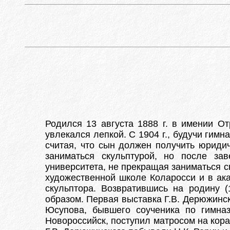
Родился 13 августа 1888 г. в имении О
увлекался лепкой. С 1904 г., будучи гим
считая, что сын должен получить юридич
заниматься скульптурой, но после за
университета, не прекращая заниматься с
художественной школе Коларосси и в ак
скульптора. Возвратившись на родину 
образом. Первая выставка Г.В. Дерюжинск
Юсупова, бывшего соученика по гимназ
Новороссийск, поступил матросом на кора