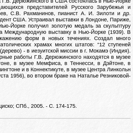
ка Г.В. Дерюжинского в США состоялась в Нью-Йорке
ыдающихся представителей Русского Зарубежья и
ев, С.В. Рахманинов, пианист А. И. Зилоти и др.
зидент США. Устраивал выставки в Лондоне, Париже,
Нью-Йорке получил золотую медаль за скульптуру
а Международную выставку в Нью-Йорке (1939). В
искажению форм в новых течениях. Создал много
атолических храмах многих штатов: “12 ступеней
дерево) - в иезуитской миссии в г. Мокамэ (Индия).
рные работы Г.В. Дерюжинского находятся в музее
оне, в музее Мемфиса, в Теннесси, в Дэйтоне, в
шингтоне и в Коннектикуте, в музее Центра Линкольн
ста 1956), во втором браке на Наталье Резниковой-
ко; СПб., 2005. - С. 174-175.