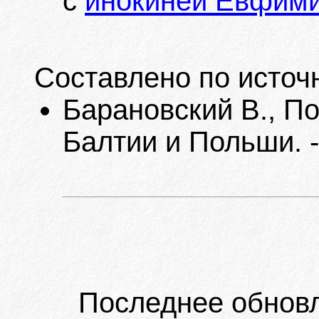
с
инокиней Евфими
Составлено по источ
Барановский В., П
Балтии и Польши. -
Последнее обнов