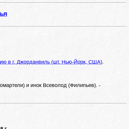
ЖЬЯ
ю в г. Джорданвиль (шт. Нью-Йорк, США)
.
омартели) и инок Всеволод (Филипьев). -
8 г.