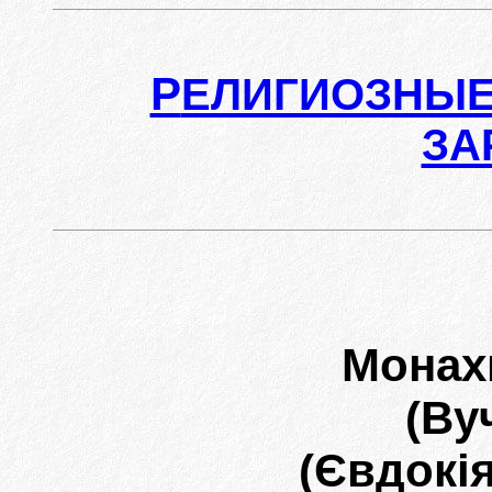
Р
ЕЛИГИОЗНЫЕ
ЗА
Монах
(Ву
(Євдокія