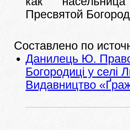
как насельниц
Пресвятой Богород
Составлено по источ
Данилець Ю. Право
Богородиці у селі Л
Видавництво «Ґраж