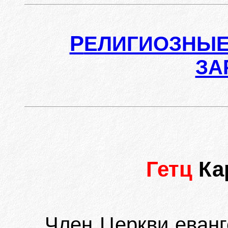
Р
ЕЛИГИОЗНЫЕ
ЗА
Гетц
Ка
Член Церкви еванг