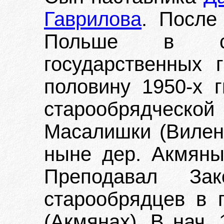
Гаврилова
. После
Польше в с
государственных 
половину 1950-х г
старообрядческой
Масалишки (Виленс
ныне дер. Акмяны
Преподавал За
старообрядцев в 
(Акмянах). В нач. 